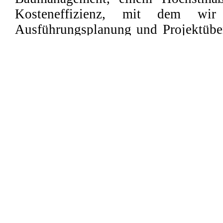
Kosteneffizienz, mit dem wi
Ausführungsplanung und Projektübe
Schlüsselübergabe durchführen.
Abläufen jeglicher Art und das Einh
dabei ebenso selbstverständlic
Qualitätssicherung. Ihr Projekt 
Mögliche – in jeder Hinsicht.